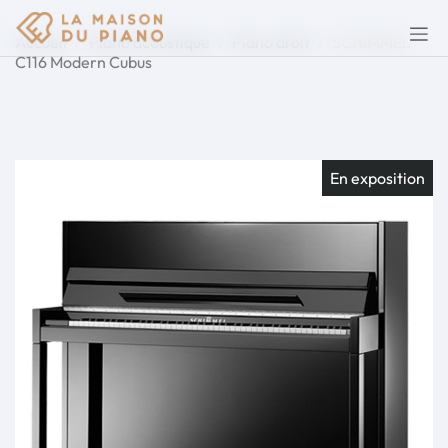
Accueil
Piano acoustique
Piano droit
SCHIMMEL
C116 Modern Cubus
En exposition