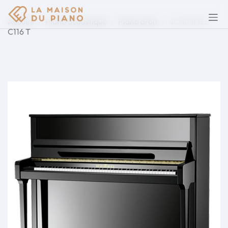
Accueil
Piano acoustique
Piano droit
SCHIMMEL
C116 T