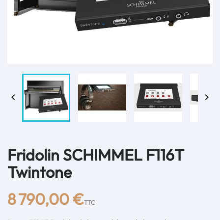


Fridolin SCHIMMEL F116T
Twintone
8 790,00 €
TTC