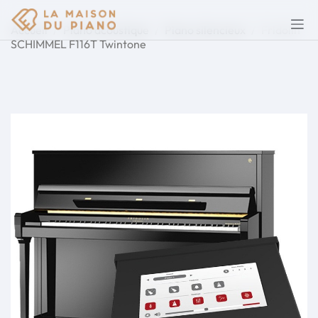
Accueil
Piano acoustique
Piano silencieux
Fridolin
SCHIMMEL F116T Twintone