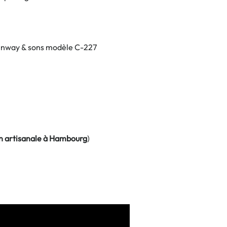
inway & sons modèle C-227
on artisanale à Hambourg
)