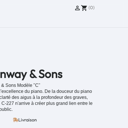
(0)

shopping_cart
inway & Sons
y & Sons Modèle "C"
l'excellence du piano. De la douceur du piano
 clarté des aigus à la profondeur des graves,
C-227 n'arrive à créer plus grand lien entre le
public.
Livraison