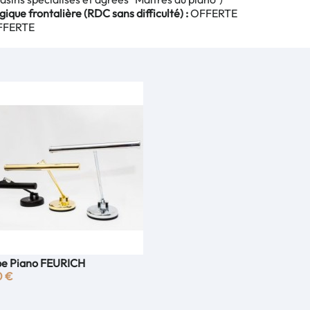
gique frontalière (RDC sans difficulté) :
OFFERTE
FERTE
e Piano FEURICH
Aperçu rapide

0 €