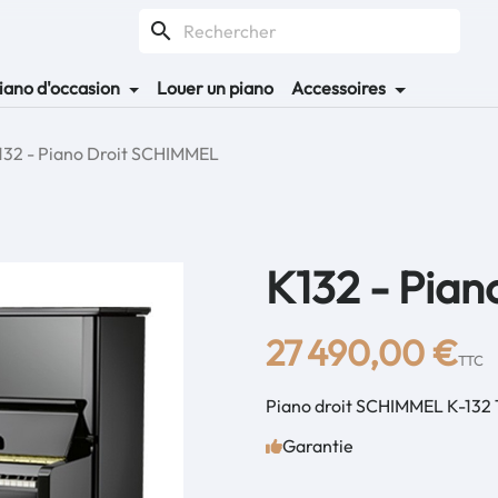
search
iano d'occasion
Louer un piano
Accessoires
132 - Piano Droit SCHIMMEL
K132 - Pia
27 490,00 €
TTC
Piano droit SCHIMMEL K-132 T
Garantie