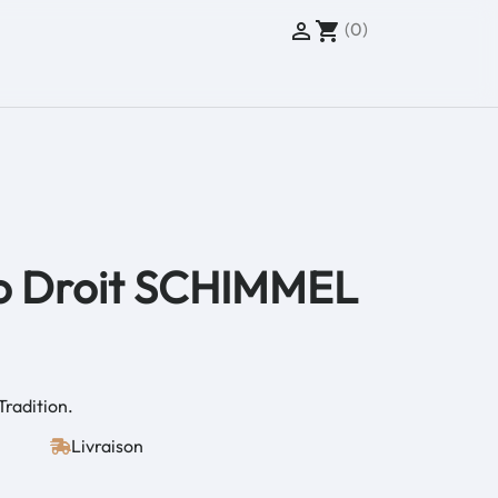
(0)

shopping_cart
no Droit SCHIMMEL
radition.
Livraison