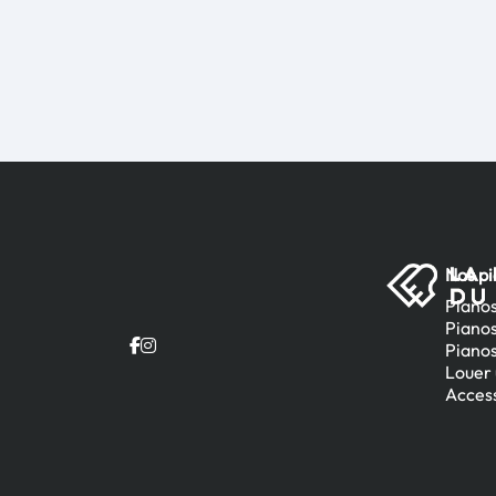
Nos p
Pianos
Piano
Pianos
Louer 
Access