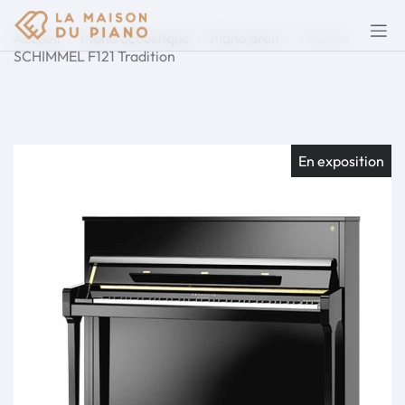
Accueil
Piano acoustique
Piano droit
Fridolin
SCHIMMEL F121 Tradition
En exposition