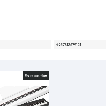
4957812679121
En exposition