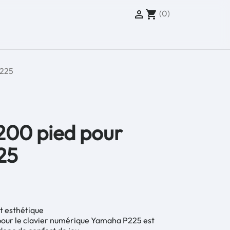
(0)

shopping_cart
P225
00 pied pour
25
t esthétique
pour le clavier numérique Yamaha P225 est