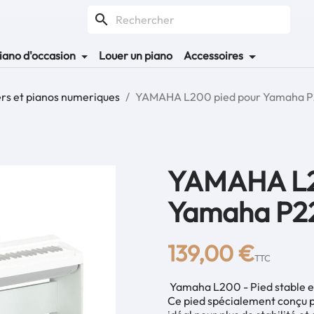
search
iano d'occasion
Louer un piano
Accessoires
ers et pianos numeriques
YAMAHA L200 pied pour Yamaha 
YAMAHA L2
Yamaha P2
139,00 €
TTC
Yamaha L200 - Pied stable e
Ce pied spécialement conçu 