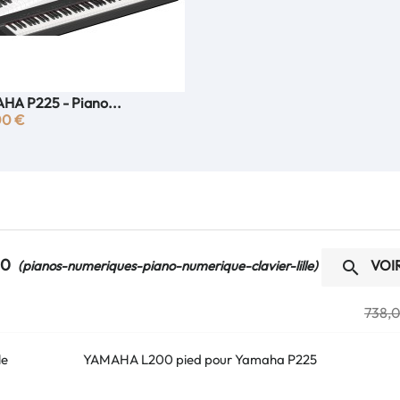
HA P225 - Piano...
Aperçu rapide

00 €
00
VOI

(pianos-numeriques-piano-numerique-clavier-lille)
738,
le
YAMAHA L200 pied pour Yamaha P225