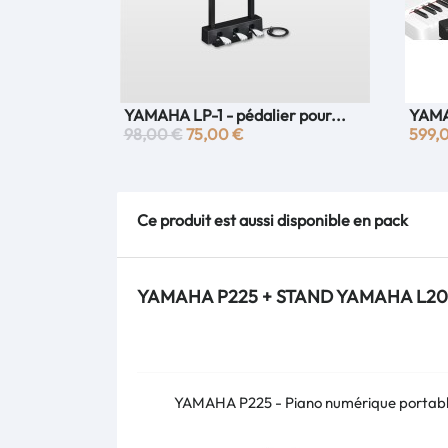
YAMAHA LP-1 - pédalier pour...
YAMA
Aperçu rapide

98,00 €
75,00 €
599,
Ce produit est aussi disponible en pack
YAMAHA P225 + STAND YAMAHA L2
YAMAHA P225 - Piano numérique portab