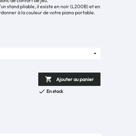
 donc de confort de jeu.
n stand pliable, il existe en noir (L200B) et en
donner à la couleur de votre piano portable.

Ajouter au panier

En stock