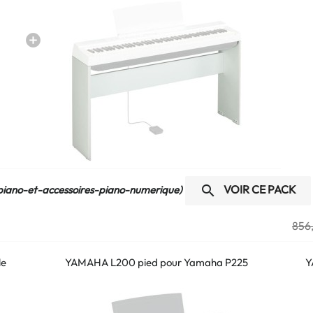
VOIR CE PACK

iano-et-accessoires-piano-numerique)
856
le
YAMAHA L200 pied pour Yamaha P225
Y