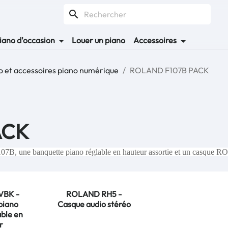
search
iano d'occasion
Louer un piano
Accessoires
 et accessoires piano numérique
ROLAND F107B PACK
ACK
B, une banquette piano réglable en hauteur assortie et un casqu
VBK -
ROLAND RH5 -
piano
Casque audio stéréo
ble en
r