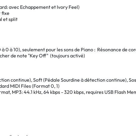
ard: avec Echappement et Ivory Feel)
 fixe
 et split
(-10 à 0 à 10), seulement pour les sons de Piano : Résonance de c
cher de note "Key Off" (toujours activé)
tion continue), Soft (Pédale Sourdine à détection continue), So
ard MIDI Files (Format 0, 1)
format, MP3: 44.1 kHz, 64 kbps - 320 kbps, requires USB Flash Me