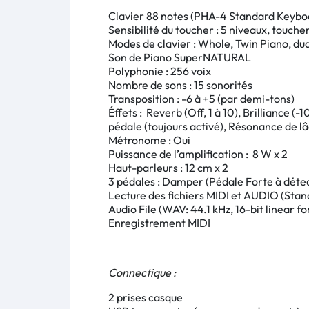
Clavier 88 notes (PHA-4 Standard Keybo
Sensibilité du toucher : 5 niveaux, toucher
Modes de clavier : Whole, Twin Piano, dual
Son de Piano SuperNATURAL
Polyphonie : 256 voix
Nombre de sons : 15 sonorités
Transposition : -6 à +5 (par demi-tons)
Éffets : Reverb (Off, 1 à 10), Brilliance 
pédale (toujours activé), Résonance de lâ
Métronome : Oui
Puissance de l’amplification : 8 W x 2
Haut-parleurs : 12 cm x 2
3 pédales : Damper (Pédale Forte à détec
Lecture des fichiers MIDI et AUDIO (
Stand
Audio File (WAV: 44.1 kHz, 16-bit linear 
Enregistrement MIDI
Connectique :
2 prises casque