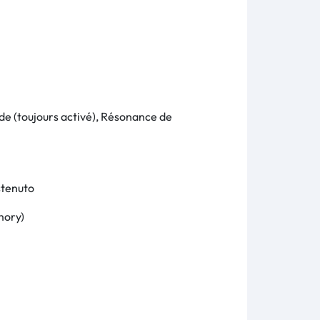
orde (toujours activé), Résonance de
stenuto
mory)