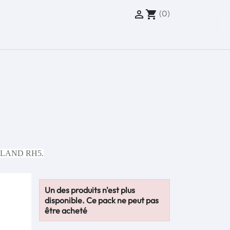
(0)

shopping_cart
e ROLAND RH5.
Un des produits n'est plus
disponible. Ce pack ne peut pas
être acheté