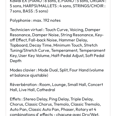
Kawai EX (PIANO : 8 sons, E.PIANO : 5 sons, ORGAN :
5 sons, HARPSI/MALLETS : 4 sons, STRINGS/CHOIR :
7 sons, BASS : 5 sons)
Polyphonie : max. 192 notes
Technicien virtuel : Touch Curve, Voicing, Damper
Resonance, Damper Noise, String Resonance, Key-
off Effect, Fall-back Noise, Hammer Delay,
Topboard, Decay Time, Minimum Touch, Stretch
Tuning/Stretch Curve, Temperament, Temperament
Key, User Key Volume, Half-Pedal Adjust, Soft Pedal
Depth
Modes clavier : Mode Dual, Split, Four Hand (volume
et balance ajustable)
Réverbération : Room, Lounge, Small Hall, Concert
Hall, Live Hall, Cathedral
Effets : Stereo Delay, Ping Delay, Triple Delay,
Chorus, Classic Chorus, Tremolo, Classic Tremolo,
Auto Pan, Classic Auto Pan, Phaser, Rotary et 4
combinations d' effects - chacune avec Dry/Wet,