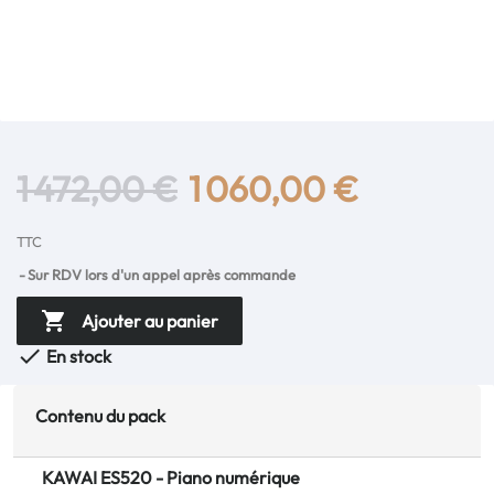
1 472,00 €
1 060,00 €
TTC
Sur RDV lors d'un appel après commande

Ajouter au panier

En stock
Contenu du pack
KAWAI ES520 - Piano numérique