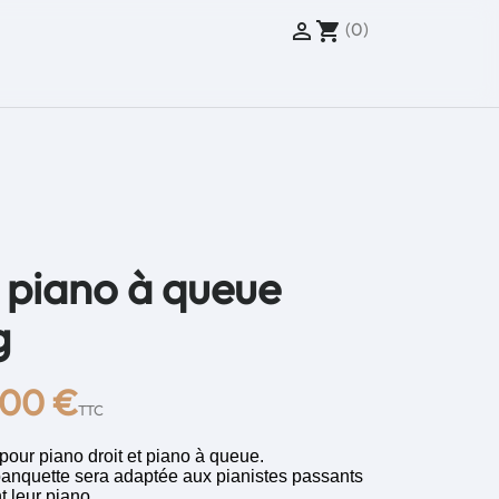
(0)

shopping_cart
 piano à queue
g
,00 €
TTC
our piano droit et piano à queue.
 banquette sera adaptée aux pianistes passants
leur piano...