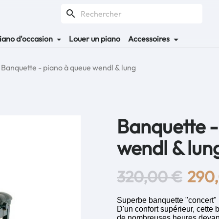
search
iano d'occasion
Louer un piano
Accessoires
Banquette - piano à queue wendl & lung
Banquette -
wendl & lun
320,00 €
290
Superbe banquette "concert" p
D'un confort supérieur, cette
de nombreuses heures devant 