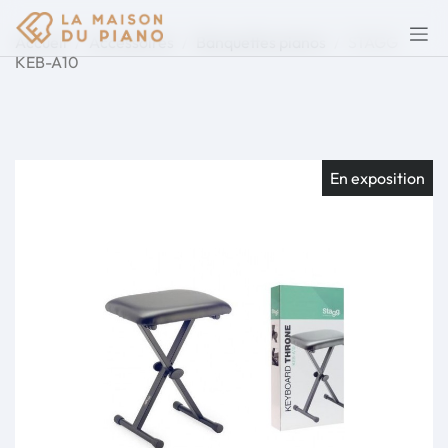
Accueil
Accessoires
Banquettes pianos
STAGG
KEB-A10
En exposition